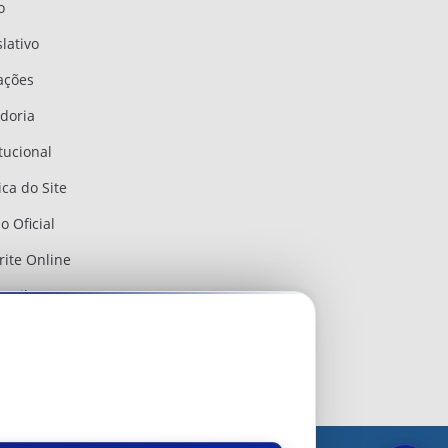
o
slativo
tações
doria
itucional
ica do Site
o Oficial
rite Online
mail
il Transparente