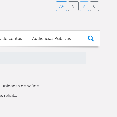
A+
A-
A
C
o de Contas
Audiências Públicas
s unidades de saúde
solicit...