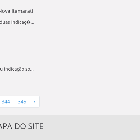
Nova Itamarati
duas indicaç�...
 indicação so...
344
345
›
PA DO SITE