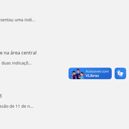
sentou uma indi...
e na área central
duas indicaçõ...
3
são de 11 de n...