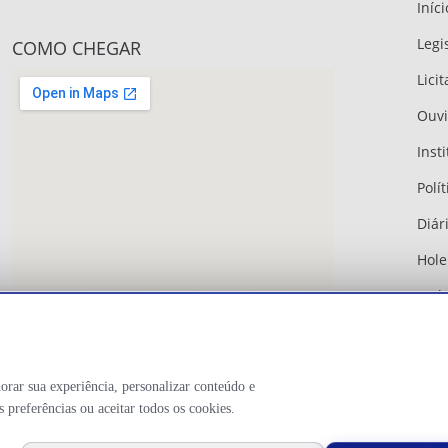
Iníci
Legi
COMO CHEGAR
Lici
Ouvi
Inst
Polít
Diári
Hole
Web
Bras