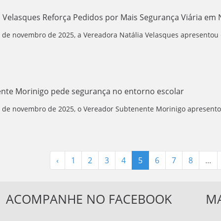
 Velasques Reforça Pedidos por Mais Segurança Viária em 
11 de novembro de 2025, a Vereadora Natália Velasques apresentou 
nte Morinigo pede segurança no entorno escolar
11 de novembro de 2025, o Vereador Subtenente Morinigo apresentou
‹
1
2
3
4
5
6
7
8
...
ACOMPANHE NO FACEBOOK
MA