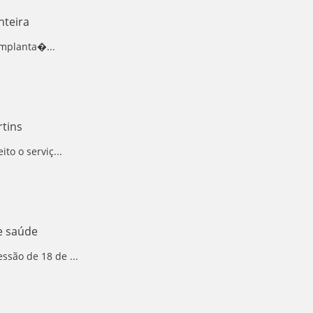
nteira
implanta�...
rtins
to o serviç...
e saúde
são de 18 de ...