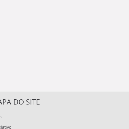
PA DO SITE
o
slativo