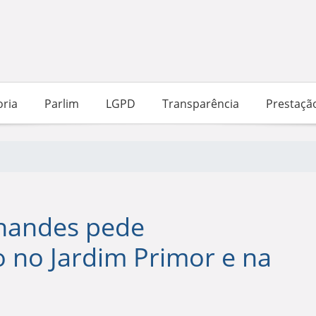
ria
Parlim
LGPD
Transparência
Prestaçã
rnandes pede
o no Jardim Primor e na