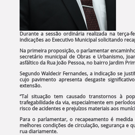
Durante a sessão ordinária realizada na terça-f
indicações ao Executivo Municipal solicitando rec
Na primeira proposição, o parlamentar encaminho
secretário municipal de Obras e Urbanismo, Joan
asfáltico da Rua João Pessoa, no bairro Jardim Pri
Segundo Waldecir Fernandes, a indicação se justi
cujo pavimento apresenta desgaste significativ
extensão.
“Tal situação tem causado transtornos à p
trafegabilidade da via, especialmente em período
risco de acidentes e prejuízos materiais aos muníc
Para o parlamentar, o recapeamento é medida n
melhores condições de circulação, segurança e q
rua diariamente.