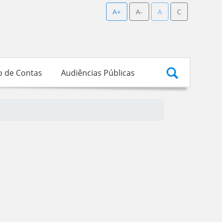
A+
A-
A
C
o de Contas
Audiências Públicas