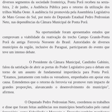
diversos segmentos da sociedade fronteiriça, Ponta Porã recebeu na sexta-
feira, 2 de junho, a Audiência Pública para o retorno da utilização dos
trilhos Malha Oeste. A audiência foi promovida pela Assembleia Legislativa
de Mato Grosso do Sul, por meio do Deputado Estadual Pedro Pedrossian
Neto, nas dependências da Câmara Municipal de Ponta Porã.
Na oportunidade foram apresentados estudos que
comprovam a viabilidade da reativação do trecho Campo Grande-Ponta
Porã da antiga Ferrovia Noroeste do Brasil. Autoridades de diversos
municípios da região, inclusive do Paraguai, participaram do evento que
teve um intenso debate.
O Presidente da Câmara Municipal, Candinho Gabínio,
falou da satisfação de abrir as portas do Poder Legislativo para o debate em
torno de um assunto de fundamental importância para Ponta Porã.
“Estamos, juntamente com todos os vereadores, empenhados em apoiar esta
causa. Entendemos que o retorno da ferrovia vai promove rum impacto de
grandes proporções, alavancando o desenvolvimento do município”,
afirmou.
O Deputado Pedro Pedrossian Neto, coordenou os trabalhos
e disse que foram feitas audiências nos municípios beneficiados pelo ramal
ferroviário, como Sidrolândia e Maracaju e, Dourados também manifestou