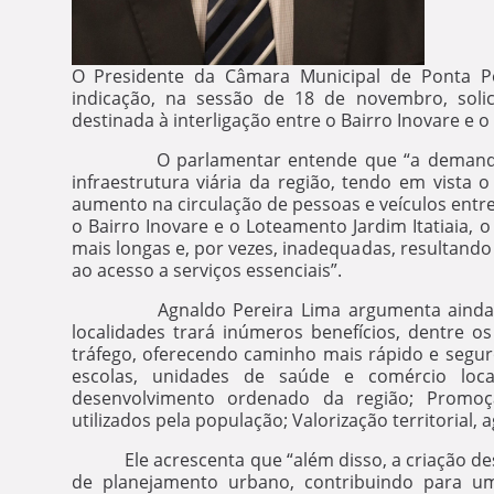
O Presidente da Câmara Municipal de Ponta P
indicação, na sessão de 18 de novembro, soli
destinada à interligação entre o Bairro Inovare e o
O parlamentar entende que “a demanda apr
infraestrutura viária da região, tendo em vista
aumento na circulação de pessoas e veículos entre 
o Bairro Inovare e o Loteamento Jardim Itatiaia, 
mais longas e, por vezes, inadequadas, resultand
ao acesso a serviços essenciais”.
Agnaldo Pereira Lima argumenta ainda que “
localidades trará inúmeros benefícios, dentre o
tráfego, oferecendo caminho mais rápido e segur
escolas, unidades de saúde e comércio local
desenvolvimento ordenado da região; Promoçã
utilizados pela população; Valorização territorial
Ele acrescenta que “além disso, a criação dessa
de planejamento urbano, contribuindo para u