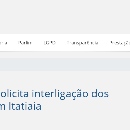
ria
Parlim
LGPD
Transparência
Prestaçã
licita interligação dos
 Itatiaia