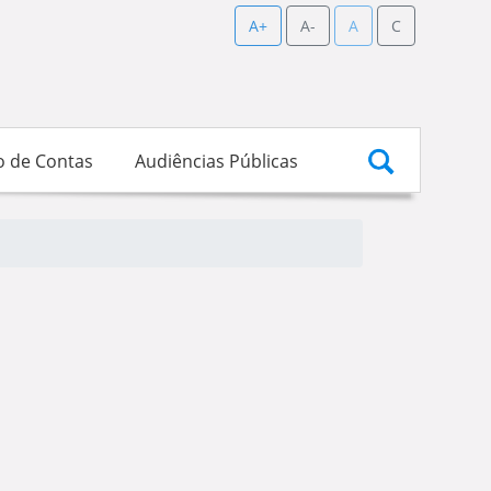
A+
A-
A
C
o de Contas
Audiências Públicas