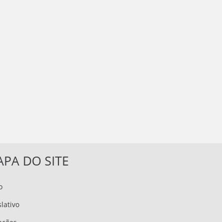
PA DO SITE
o
slativo