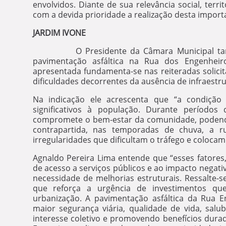
envolvidos. Diante de sua relevância social, territ
com a devida prioridade a realização desta import
JARDIM IVONE
O Presidente da Câmara Municipal também 
pavimentação asfáltica na Rua dos Engenheiros
apresentada fundamenta-se nas reiteradas solici
dificuldades decorrentes da ausência de infraestr
Na indicação ele acrescenta que “a condição
significativos à população. Durante períodos
compromete o bem-estar da comunidade, podendo 
contrapartida, nas temporadas de chuva, a 
irregularidades que dificultam o tráfego e coloca
Agnaldo Pereira Lima entende que “esses fatores
de acesso a serviços públicos e ao impacto negativ
necessidade de melhorias estruturais. Ressalte-
que reforça a urgência de investimentos q
urbanização. A pavimentação asfáltica da Rua E
maior segurança viária, qualidade de vida, sal
interesse coletivo e promovendo benefícios dura