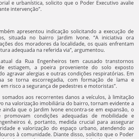
orial e urbanística, solicito que o Poder Executivo avalie
ante intervenção”.
apresentou indicação solicitando a execução de
, situada no bairro Jardim Ivone. “A iniciativa ora
tações dos moradores da localidade, os quais enfrentam
utura adequada na referida via”, argumentou.
 atual da Rua Engenheiros tem causado transtornos
 de estiagem, a poeira proveniente do solo exposto
agravar alergias e outras condições respiratórias. Em
rua se torna escorregadia, com formação de lama e
m em risco a segurança de pedestres e motoristas”.
, somados aos recorrentes danos a veículos, à limitação
o na valorização imobiliária do bairro, tornam evidente a
se ainda que o Jardim Ivone encontra-se em expansão, o
ue promovam condições adequadas de mobilidade e
ngenheiros é, portanto, medida crucial para assegurar
ubridade e valorização do espaço urbano, atendendo ao
douros à comunidade. Diante disso, solicito que o Poder