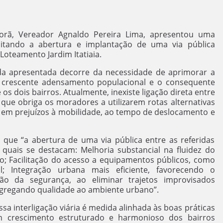
orã, Vereador Agnaldo Pereira Lima, apresentou uma
citando a abertura e implantação de uma via pública
 Loteamento Jardim Itatiaia.
esentada decorre da necessidade de aprimorar a
 o crescente adensamento populacional e o consequente
os dois bairros. Atualmente, inexiste ligação direta entre
o que obriga os moradores a utilizarem rotas alternativas
o em prejuízos à mobilidade, ao tempo de deslocamento e
a abertura de uma via pública entre as referidas
s quais se destacam: Melhoria substancial na fluidez do
o; Facilitação do acesso a equipamentos públicos, como
; Integração urbana mais eficiente, favorecendo o
o da segurança, ao eliminar trajetos improvisados
, agregando qualidade ao ambiente urbano”.
 interligação viária é medida alinhada às boas práticas
m crescimento estruturado e harmonioso dos bairros